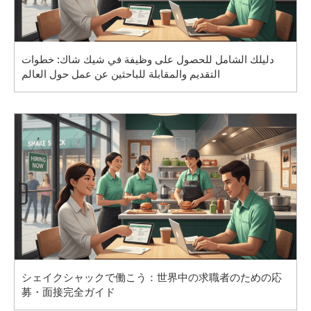
دليلك الشامل للحصول على وظيفة في شيك شاك: خطوات
التقديم والمقابلة للباحثين عن عمل حول العالم
シェイクシャックで働こう：世界中の求職者のための応
募・面接完全ガイド