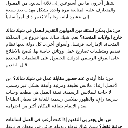
ينتظر آخرون ما بين أسبوعين إلى ثلاثة أسابيع. من المقبول
والمتعارف عليه المتابعة مرة واحدة بشكل مهذب بعد سبعة
إلى عشرة أيام، وغالباً لا يُعتبر ذلك أمراً سلبياً.
س: هل يمكن للمتقدمين الدوليين التقديم للعمل في شيك شاك
خارج الولايات المتحدة؟
نعم. شيك شاك لديها فروع في المملكة
المتحدة، الإمارات، فرنسا، وأسواق أخرى. كل دولة لديها نظام
تقديم ومتطلبات تصاريح عمل ووثائق خاصة بها. يُنصح بالاطلاع
على الموقع الرسمي لدولتك للحصول على التعليمات المحددة
قبل التقديم.
س: ماذا أرتدي عند حضور مقابلة عمل في شيك شاك؟
من
الأفضل ارتداء ملابس نظيفة ومرتبة وأنيقة بشكل غير رسمي.
لا حاجة للملابس الرسمية. فبيئة العمل هي مطعم وجبات
سريعة راقٍ، والظهور بملابس رسمية للغاية قد يعطي انطباعاً
بعدم الإلمام بثقافة المكان أكثر من احترامه.
س: هل يجدر بي التقديم إذا كنت أرغب في العمل لساعات
جزئية فقط؟
شيك شاك توظف بدوام جزئي في معظم فروعها.