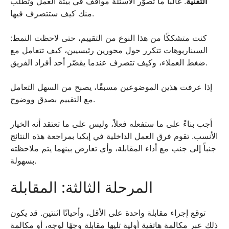
التقنية
. غالباً ما تصوّر الأسئلة مواقف في بيئة العمل وتطلب
منك كيف ستتصرف فيها.
كنت متشككًا من هذا النوع من التقييم، حتى لاحظت النمط:
السيناريوهات تتكرر حول محورين رئيسيين، كيف تتعامل مع
ضغط العملاء، وكيف تتصرف عندما يقصّر أحد أفراد الفريق.
إذا عرفت هذين الموضوعين مسبقًا، يصبح من السهل التعامل
مع التقييم بصدق ووضوح.
أجب بناءً على ما ستفعله فعلاً، وليس على ما تعتقد أنه الخيار
الأنسب. تقوم فرق العمل الداخلية في إيكيا بمراجعة هذه النتائج
جنباً إلى جنب مع أداء المقابلة، وأي تعارض بينهما يتم ملاحظته
بسهولة.
المرحلة الثالثة: المقابلة
توقع إجراء مقابلة واحدة على الأقل، وأحيانًا اثنتين. قد يكون
ذلك عبر مكالمة هاتفية أولية تليها مقابلة وجهًا لوجه، أو مكالمة