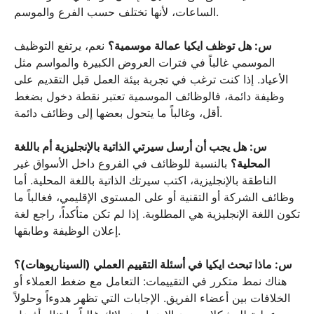
الساعات، لأنها تختلف حسب الفرع والموسم.
س: هل توظف ايكيا عمالة موسمية؟
نعم، يرتفع التوظيف
الموسمي غالباً في فترات العروض الكبيرة والمواسم مثل
الأعياد. إذا كنت ترغب في تجربة بيئة العمل قبل التقديم على
وظيفة دائمة، فالوظائف الموسمية تعتبر نقطة دخول بضغط
أقل، وغالباً ما يتحول بعضها إلى وظائف دائمة.
س: هل يجب أن أرسل سيرتي الذاتية بالإنجليزية أم باللغة
المحلية؟
بالنسبة للوظائف في الفروع داخل الأسواق غير
الناطقة بالإنجليزية، اكتب سيرتك الذاتية باللغة المحلية. أما
وظائف الشركة أو التقنية أو على المستوى الإقليمي، فغالباً ما
تكون اللغة الإنجليزية هي المطلوبة. إذا لم تكن متأكداً، راجع لغة
إعلان الوظيفة وطابقها.
س: ماذا تبحث ايكيا في أسئلة التقييم العملي (السيناريوهات)؟
هناك نمط متكرر في التقييمات: التعامل مع ضغط العملاء أو
الخلافات بين أعضاء الفريق. الإجابات التي تظهر هدوءاً وحلولاً