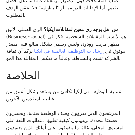
عملية للمشكلات دون الإضرار بزملائك غالباً ما تنال أفضل
تقييم. أما الإجابات الدرامية أو “البطولية” فلا تحقق الهدف
المطلوب.
س: هل يوجد زي معين لمقابلات ايكيا؟
الزي العملي الأنيق
(Business-casual) هو الأنسب للمقابلات الشخصية. فكر في
مظهر مرتب وودود، وليس رسمي بشكل مبالغ فيه. مصدر
موثوق في
إرشادات التوظيف العالمية في ايكيا
يؤكد أن ثقافة
الشركة تتسم بالبساطة، وغالباً ما تعكس المقابلة هذا الجو.
الخلاصة
عملية التوظيف في إيكيا تكافئ من يستعد بشكل أعمق من
غالبية المتقدمين الآخرين.
المرشحون الذين يقرؤون وصف الوظيفة بعناية، ويحضرون
قصصًا محددة، ويفهمون كيفية تطبيق متطلبات اللغة على
المستوى المحلي، غالبًا ما يتفوقون على أولئك الذين يعتمدون
على الحماس فقط. التقييم ليس اختبارًا للشخصية.