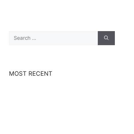
Search
for:
MOST RECENT
Best-Paid Delivery Jobs in Europe: How to
Make Up to €20/hr with Uber Eats, Wolt & More
Amex Gold Card Review 2025: Unlock 4X
Points on Dining, Rewards Value & Smart
Approval Tips
How to Get Hired as a Starbucks Barista: Step-